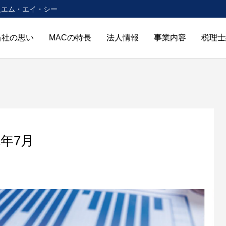
人エム・エイ・シー
当社の思い
MACの特長
法人情報
事業内容
税理士
月
1年7月