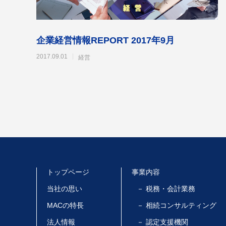
企業経営情報REPORT 2017年9月
2017.09.01
経営
トップページ
事業内容
当社の思い
－ 税務・会計業務
MACの特長
－ 相続コンサルティング
法人情報
－ 認定支援機関